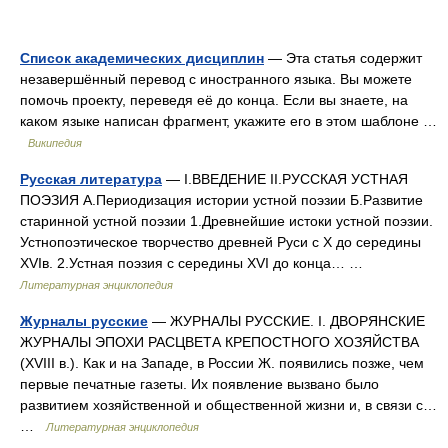
Список академических дисциплин
— Эта статья содержит
незавершённый перевод с иностранного языка. Вы можете
помочь проекту, переведя её до конца. Если вы знаете, на
каком языке написан фрагмент, укажите его в этом шаблоне …
Википедия
Русская литература
— I.ВВЕДЕНИЕ II.РУССКАЯ УСТНАЯ
ПОЭЗИЯ А.Периодизация истории устной поэзии Б.Развитие
старинной устной поэзии 1.Древнейшие истоки устной поэзии.
Устнопоэтическое творчество древней Руси с X до середины
XVIв. 2.Устная поэзия с середины XVI до конца… …
Литературная энциклопедия
Журналы русские
— ЖУРНАЛЫ РУССКИЕ. I. ДВОРЯНСКИЕ
ЖУРНАЛЫ ЭПОХИ РАСЦВЕТА КРЕПОСТНОГО ХОЗЯЙСТВА
(XVIII в.). Как и на Западе, в России Ж. появились позже, чем
первые печатные газеты. Их появление вызвано было
развитием хозяйственной и общественной жизни и, в связи с…
…
Литературная энциклопедия